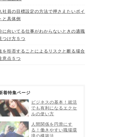
入社員の目標設定の方法で押さえたいポイ
トと具体例
分に向いてる仕事がわからないときの適職
見つけ方５つ
進を拒否することによるリスクと断る場合
注意点５つ
新着特集ページ
ビジネスの基本！就活
でも有利になるエクセ
ルの使い方
人間関係を円滑にす
る！働きやすい職場環
境の構築法