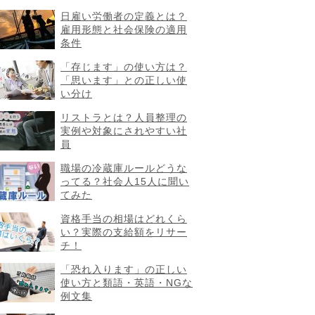
日雇い労働者の定義とは？
雇用形態と社会保険の適用
条件
「存じます」の使い方は？
「思います」との正しい使
い分け
リストラとは？人員整理の
実例や対象にされやすい社
員
職場の冷蔵庫ルールどうな
ってる？社会人15人に聞い
てみた
資格手当の相場はどれくら
い？実際の支給額をリサー
チ！
「恐れ入ります」の正しい
使い方と類語・英語・NGな
例文集