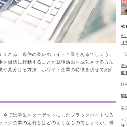
社
A
り
てくれる、条件の良いホワイト企業もあるでしょう。
「
事を目標に行動することが就職活動を成功させる方法
職
徴や見分ける方法、ホワイト企業の特徴を併せて紹介
重
仕
消
エ
。今では学生をターゲットにしたブラックバイトなる
デ
ラック企業の定義とはどのようなものでしょうか。働
は