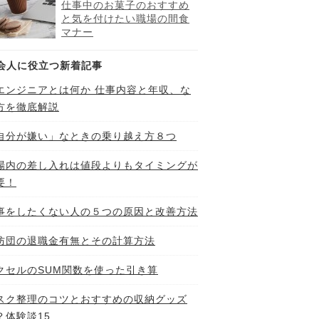
仕事中のお菓子のおすすめ
と気を付けたい職場の間食
マナー
会人に役立つ新着記事
Iエンジニアとは何か 仕事内容と年収、な
方を徹底解説
自分が嫌い」なときの乗り越え方８つ
場内の差し入れは値段よりもタイミングが
要！
事をしたくない人の５つの原因と改善方法
防団の退職金有無とその計算方法
クセルのSUM関数を使った引き算
スク整理のコツとおすすめの収納グッズ
？体験談15