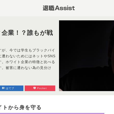
ク企業！？誰もが戦
すが、今では学生もブラックバイ
遭わないためにはネットやSNS
す。ホワイト企業の特徴と比べる
す。被害に遭わない為の見分け
はてブ
Pocket
イトから身を守る