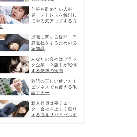
仕事を辞めたい人必
見！ストレスを解消し
てやる気アップする方
法
退職に関する疑問！円
満退社をするための必
須知識
あなたの会社はブラッ
ク企業！？誰もが戦慄
する恐怖の実態
敬語の正しい使い方！
ビジネスでも使える敬
語マナー
新入社員は要チェッ
ク！会社を上手く渡り
きる必見サバイバル術