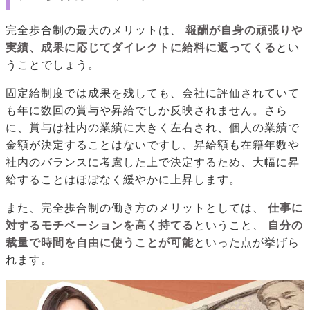
完全歩合制の最大のメリットは、
報酬が自身の頑張りや
実績、成果に応じてダイレクトに給料に返ってくる
とい
うことでしょう。
固定給制度では成果を残しても、会社に評価されていて
も年に数回の賞与や昇給でしか反映されません。さら
に、賞与は社内の業績に大きく左右され、個人の業績で
金額が決定することはないですし、昇給額も在籍年数や
社内のバランスに考慮した上で決定するため、大幅に昇
給することはほぼなく緩やかに上昇します。
また、完全歩合制の働き方のメリットとしては、
仕事に
対するモチベーションを高く持てる
ということ、
自分の
裁量で時間を自由に使うことが可能
といった点が挙げら
れます。