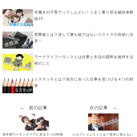
共働きの子育てってしんどい！うまく乗り切る秘訣体験
談15
窓際族とは？決して勝ち組ではないリストラの兆候に注
意！
ワークライフバランスとは仕事と生活の調和を維持する
術のこと
ミスマッチとは？自分に合った仕事を見つける４つの対
策
← 前の記事
次の記事 →
高学歴ワーキングプアに見る５つの特徴
レセプショニストとは？意外に知らない