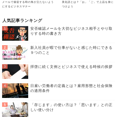
メールで催促する時の角が立たないよう
美化語とは？「お」「ご」で上品を身に
にするビジネスマナー
つけよう
人気記事ランキング
安否確認メールを大切なビジネス相手とやり取
りする時の書き方
新入社員が暇で仕事がないと感じた時にできる
９つのこと
拝啓に続く文例とビジネスで使える時候の挨拶
日雇い労働者の定義とは？雇用形態と社会保険
の適用条件
「存じます」の使い方は？「思います」との正
しい使い分け