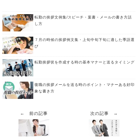
転勤の挨拶文例集/スピーチ・葉書・メールの書き方話
し方
７月の時候の挨拶例文集・上旬中旬下旬に適した季語選
び
転勤挨拶状を作成する時の基本マナーと送るタイミング
復職の挨拶メールを送る時のポイント・マナーある好印
象な書き方
← 前の記事
次の記事 →