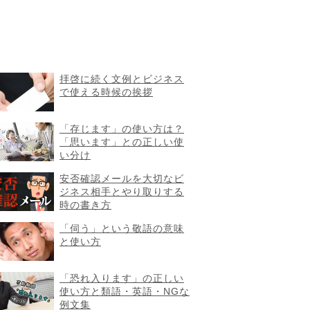
拝啓に続く文例とビジネス
で使える時候の挨拶
「存じます」の使い方は？
「思います」との正しい使
い分け
安否確認メールを大切なビ
ジネス相手とやり取りする
時の書き方
「伺う」という敬語の意味
と使い方
「恐れ入ります」の正しい
使い方と類語・英語・NGな
例文集