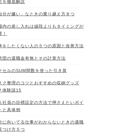
方を徹底解説
自分が嫌い」なときの乗り越え方８つ
場内の差し入れは値段よりもタイミングが
要！
事をしたくない人の５つの原因と改善方法
防団の退職金有無とその計算方法
クセルのSUM関数を使った引き算
スク整理のコツとおすすめの収納グッズ
？体験談15
入社員の目標設定の方法で押さえたいポイ
トと具体例
分に向いてる仕事がわからないときの適職
見つけ方５つ