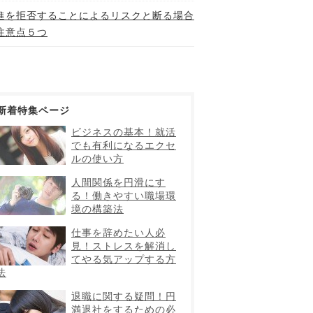
進を拒否することによるリスクと断る場合
注意点５つ
新着特集ページ
ビジネスの基本！就活
でも有利になるエクセ
ルの使い方
人間関係を円滑にす
る！働きやすい職場環
境の構築法
仕事を辞めたい人必
見！ストレスを解消し
てやる気アップする方
法
退職に関する疑問！円
満退社をするための必