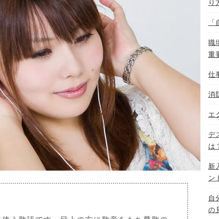
り
「
職
重
仕
消
エ
デ
は
新
ン
自
の