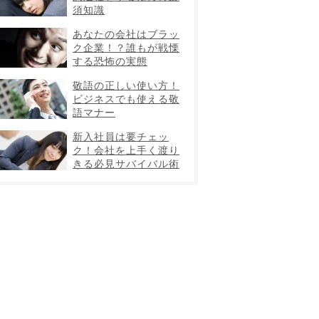
須知識
あなたの会社はブラッ
ク企業！？誰もが戦慄
する恐怖の実態
敬語の正しい使い方！
ビジネスでも使える敬
語マナー
新入社員は要チェッ
ク！会社を上手く渡り
きる必見サバイバル術