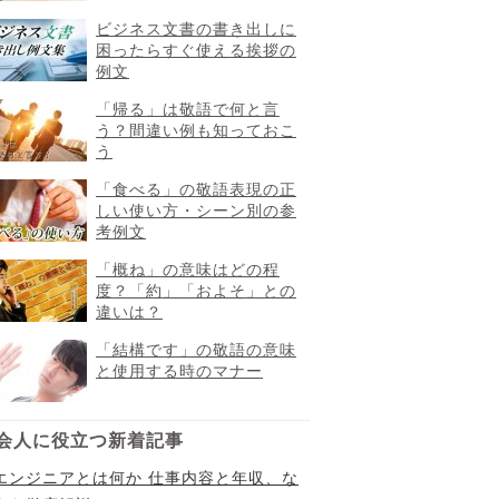
ビジネス文書の書き出しに
困ったらすぐ使える挨拶の
例文
「帰る」は敬語で何と言
う？間違い例も知っておこ
う
「食べる」の敬語表現の正
しい使い方・シーン別の参
考例文
「概ね」の意味はどの程
度？「約」「およそ」との
違いは？
「結構です」の敬語の意味
と使用する時のマナー
会人に役立つ新着記事
Iエンジニアとは何か 仕事内容と年収、な