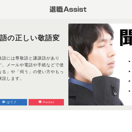
譲語の正しい敬語変
敬語には尊敬語と謙譲語があり
す。メールや電話や手紙などで使
なる」や「伺う」の使い方やもっ
解説します。
はてブ
Pocket