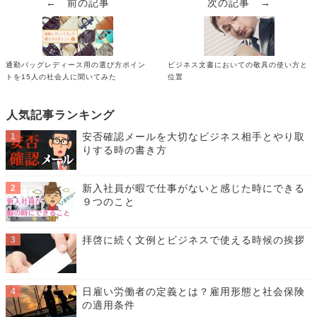
← 前の記事
次の記事 →
通勤バッグレディース用の選び方ポイン
ビジネス文書においての敬具の使い方と
トを15人の社会人に聞いてみた
位置
人気記事ランキング
安否確認メールを大切なビジネス相手とやり取
りする時の書き方
新入社員が暇で仕事がないと感じた時にできる
９つのこと
拝啓に続く文例とビジネスで使える時候の挨拶
日雇い労働者の定義とは？雇用形態と社会保険
の適用条件