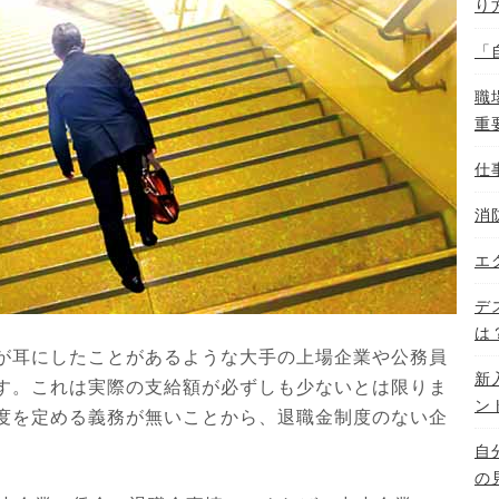
り
「
職
重
仕
消
エ
デ
は
が耳にしたことがあるような大手の上場企業や公務員
新
す。これは実際の支給額が必ずしも少ないとは限りま
ン
度を定める義務が無いことから、退職金制度のない企
自
の