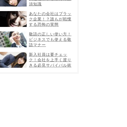
須知識
あなたの会社はブラッ
ク企業！？誰もが戦慄
する恐怖の実態
敬語の正しい使い方！
ビジネスでも使える敬
語マナー
新入社員は要チェッ
ク！会社を上手く渡り
きる必見サバイバル術