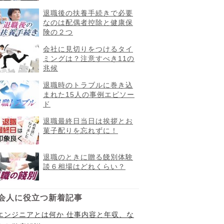
退職後の扶養手続きで必要
なのは配偶者控除と健康保
険の２つ
会社に見切りをつけるタイ
ミングは？注意すべき11の
兆候
退職時のトラブルに巻き込
まれた15人の事例エピソー
ド
退職最終日当日は挨拶とお
菓子配りを忘れずに！
退職のときに贈る餞別体験
談６相場はどれくらい？
会人に役立つ新着記事
Iエンジニアとは何か 仕事内容と年収、な