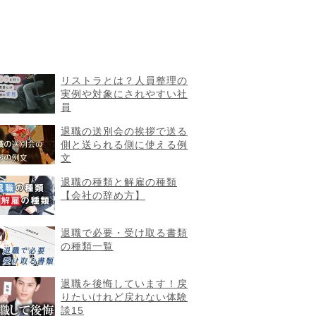
リストラとは？人員整理の
実例や対象にされやすい社
員
退職の送別会の挨拶で送る
側と送られる側に使える例
文
退職の種類と解雇の種類
【会社の辞め方】
退職で必要・受け取る書類
の種類一覧
退職を後悔しています！戻
りたいけれど戻れない体験
談15