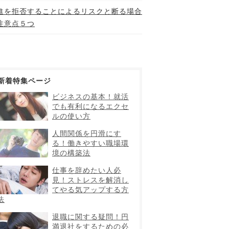
進を拒否することによるリスクと断る場合
注意点５つ
新着特集ページ
ビジネスの基本！就活
でも有利になるエクセ
ルの使い方
人間関係を円滑にす
る！働きやすい職場環
境の構築法
仕事を辞めたい人必
見！ストレスを解消し
てやる気アップする方
法
退職に関する疑問！円
満退社をするための必