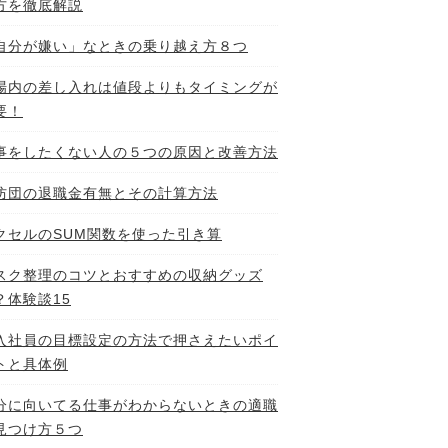
方を徹底解説
自分が嫌い」なときの乗り越え方８つ
場内の差し入れは値段よりもタイミングが
要！
事をしたくない人の５つの原因と改善方法
防団の退職金有無とその計算方法
クセルのSUM関数を使った引き算
スク整理のコツとおすすめの収納グッズ
？体験談15
入社員の目標設定の方法で押さえたいポイ
トと具体例
分に向いてる仕事がわからないときの適職
見つけ方５つ