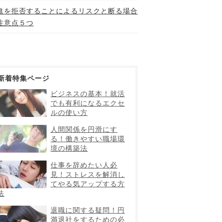
進を拒否することによるリスクと断る場合
注意点５つ
新着特集ページ
ビジネスの基本！就活
でも有利になるエクセ
ルの使い方
人間関係を円滑にす
る！働きやすい職場環
境の構築法
仕事を辞めたい人必
見！ストレスを解消し
てやる気アップする方
法
退職に関する疑問！円
満退社をするための必