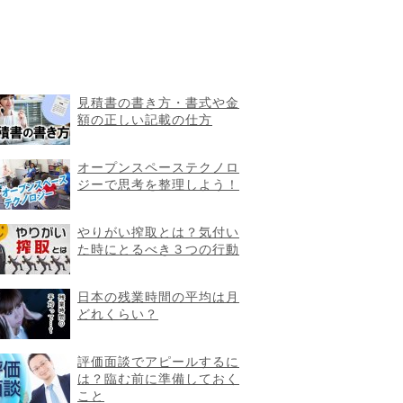
見積書の書き方・書式や金
額の正しい記載の仕方
オープンスペーステクノロ
ジーで思考を整理しよう！
やりがい搾取とは？気付い
た時にとるべき３つの行動
日本の残業時間の平均は月
どれくらい？
評価面談でアピールするに
は？臨む前に準備しておく
こと