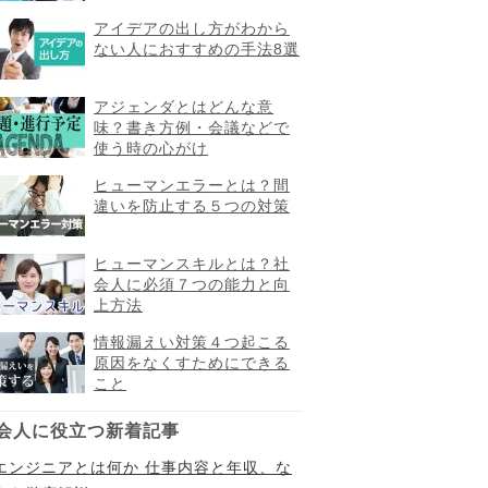
アイデアの出し方がわから
ない人におすすめの手法8選
アジェンダとはどんな意
味？書き方例・会議などで
使う時の心がけ
ヒューマンエラーとは？間
違いを防止する５つの対策
ヒューマンスキルとは？社
会人に必須７つの能力と向
上方法
情報漏えい対策４つ起こる
原因をなくすためにできる
こと
会人に役立つ新着記事
Iエンジニアとは何か 仕事内容と年収、な