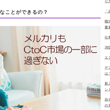
り
うなことができるの？
「
職
重
仕
消
エ
デ
は
新
ン
自
の