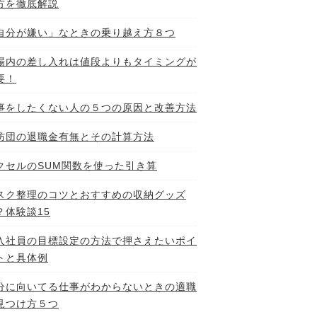
方を徹底解説
自分が嫌い」なときの乗り越え方８つ
場内の差し入れは値段よりもタイミングが
要！
事をしたくない人の５つの原因と改善方法
防団の退職金有無とその計算方法
クセルのSUM関数を使った引き算
スク整理のコツとおすすめの収納グッズ
？体験談15
入社員の目標設定の方法で押さえたいポイ
トと具体例
分に向いてる仕事がわからないときの適職
見つけ方５つ