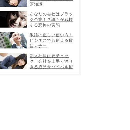
須知識
あなたの会社はブラッ
ク企業！？誰もが戦慄
する恐怖の実態
敬語の正しい使い方！
ビジネスでも使える敬
語マナー
新入社員は要チェッ
ク！会社を上手く渡り
きる必見サバイバル術