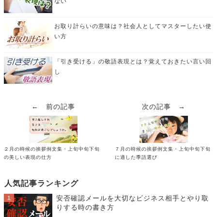
ない
お取り計らいの意味は？社会人としてマスターしたい使
い方
「引き受ける」の敬語表現とは？覚えておきたい言い回
し
← 前の記事
次の記事 →
２月の時候の挨拶例文集・上旬中旬下旬
７月の時候の挨拶例文集・上旬中旬下旬
の美しい表現の仕方
に適した季語選び
人気記事ランキング
安否確認メールを大切なビジネス相手とやり取
りする時の書き方