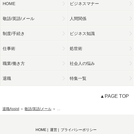
HOME
ビジネスマナー
敬語/英語/メール
人間関係
制度/手続き
ビジネス知識
仕事術
処世術
職業/働き方
社会人の悩み
退職
特集一覧
▲PAGE TOP
退職Assist
＞
敬語/英語/メール
＞
ビジネスで使用する「大丈夫です」の敬語の使
HOME
|
運営
|
プライバシーポリシー