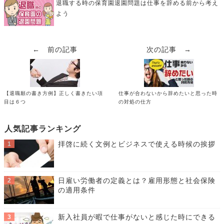
退職する時の保育園退園問題は仕事を辞める前から考え
よう
← 前の記事
次の記事 →
【退職願の書き方例】正しく書きたい項
仕事が合わないから辞めたいと思った時
目は６つ
の対処の仕方
人気記事ランキング
拝啓に続く文例とビジネスで使える時候の挨拶
日雇い労働者の定義とは？雇用形態と社会保険
の適用条件
新入社員が暇で仕事がないと感じた時にできる