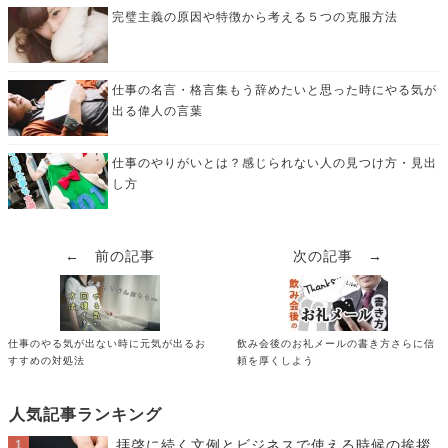
完璧主義の原因や特徴から考える５つの克服方法
仕事の名言・格言集もう辞めたいと思った時にやる気が
出る偉人の言葉
仕事のやりがいとは？感じられない人の見つけ方・見出
し方
← 前の記事
次の記事 →
仕事のやる気が出ない時に元気が出るお
飲み会後のお礼メールの書き方さらに信
すすめの対処法
頼を厚くしよう
人気記事ランキング
拝啓に続く文例とビジネスで使える時候の挨拶