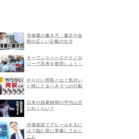
見積書の書き方・書式や金
額の正しい記載の仕方
オープンスペーステクノロ
ジーで思考を整理しよう！
やりがい搾取とは？気付い
た時にとるべき３つの行動
日本の残業時間の平均は月
どれくらい？
評価面談でアピールするに
は？臨む前に準備しておく
こと