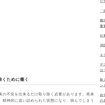
り
「
職
重
仕
消
エ
デ
は
除くために働く
新
ン
来の不安を出来るだけ取り除く必要があります。将来
自
、精神的に追い詰められた状態になり、病んでしまう
の