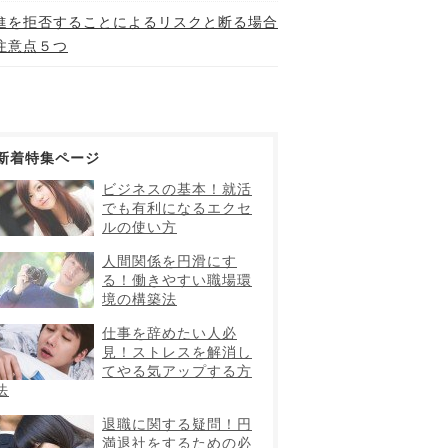
進を拒否することによるリスクと断る場合
注意点５つ
新着特集ページ
ビジネスの基本！就活
でも有利になるエクセ
ルの使い方
人間関係を円滑にす
る！働きやすい職場環
境の構築法
仕事を辞めたい人必
見！ストレスを解消し
てやる気アップする方
法
退職に関する疑問！円
満退社をするための必