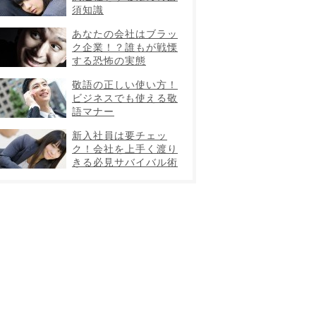
須知識
あなたの会社はブラッ
ク企業！？誰もが戦慄
する恐怖の実態
敬語の正しい使い方！
ビジネスでも使える敬
語マナー
新入社員は要チェッ
ク！会社を上手く渡り
きる必見サバイバル術