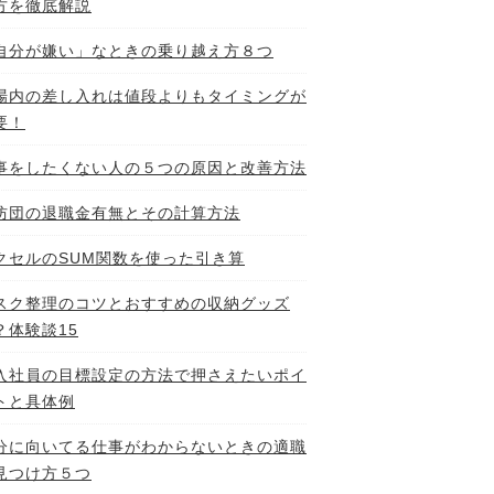
方を徹底解説
自分が嫌い」なときの乗り越え方８つ
場内の差し入れは値段よりもタイミングが
要！
事をしたくない人の５つの原因と改善方法
防団の退職金有無とその計算方法
クセルのSUM関数を使った引き算
スク整理のコツとおすすめの収納グッズ
？体験談15
入社員の目標設定の方法で押さえたいポイ
トと具体例
分に向いてる仕事がわからないときの適職
見つけ方５つ