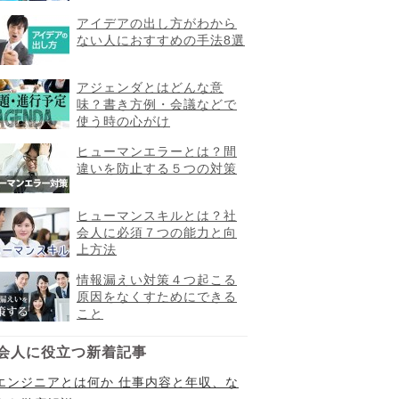
アイデアの出し方がわから
ない人におすすめの手法8選
アジェンダとはどんな意
味？書き方例・会議などで
使う時の心がけ
ヒューマンエラーとは？間
違いを防止する５つの対策
ヒューマンスキルとは？社
会人に必須７つの能力と向
上方法
情報漏えい対策４つ起こる
原因をなくすためにできる
こと
会人に役立つ新着記事
Iエンジニアとは何か 仕事内容と年収、な